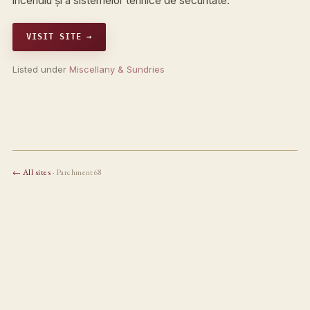
incendiu și a sistemelor tehnice de securitate.
VISIT SITE →
Listed under
Miscellany & Sundries
← All sites
· Parchment68