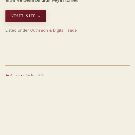
artırır ve belirli bir ürün veya hizmeti
VISIT SITE →
Listed under
Outreach & Digital Trade
← All sites
· Parchment68