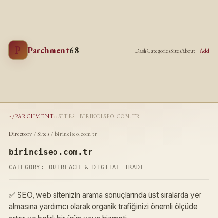
P
Parchment
68
Dash
Categories
Sites
About
+ Add
~/PARCHMENT
::
SITES
::
BIRINCISEO.COM.TR
Directory
/
Sites
/ birinciseo.com.tr
birinciseo.com.tr
CATEGORY:
OUTREACH & DIGITAL TRADE
✅ SEO, web sitenizin arama sonuçlarında üst sıralarda yer
almasına yardımcı olarak organik trafiğinizi önemli ölçüde