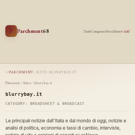
P
Parchment
68
Dash
Categories
Sites
About
+ Add
~/PARCHMENT
::
SITES
::
BLURRYBAY.IT
Directory
/
Sites
/ blurrybay.it
blurrybay.it
CATEGORY:
BROADSHEET & BROADCAST
Le principali notizie dall'Italia e dal mondo di oggi, notizie e
analisi di politica, economia e tassi di cambio, interviste,