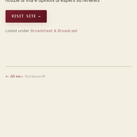
notizie di vita e opinioni di esperti su reNews
VISIT SITE →
Listed under
Broadsheet & Broadcast
← All sites
· Parchment68