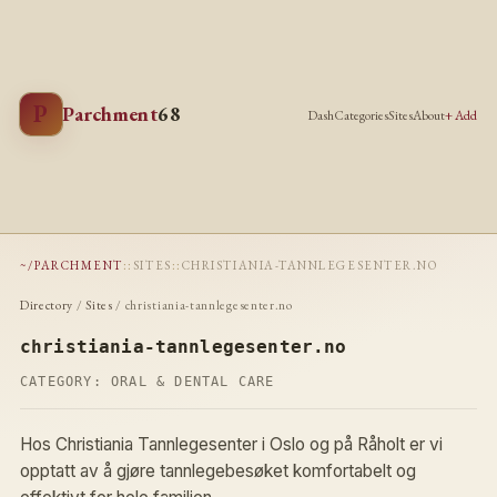
P
Parchment
68
Dash
Categories
Sites
About
+ Add
~/PARCHMENT
::
SITES
::
CHRISTIANIA-TANNLEGESENTER.NO
Directory
/
Sites
/ christiania-tannlegesenter.no
christiania-tannlegesenter.no
CATEGORY:
ORAL & DENTAL CARE
Hos Christiania Tannlegesenter i Oslo og på Råholt er vi
opptatt av å gjøre tannlegebesøket komfortabelt og