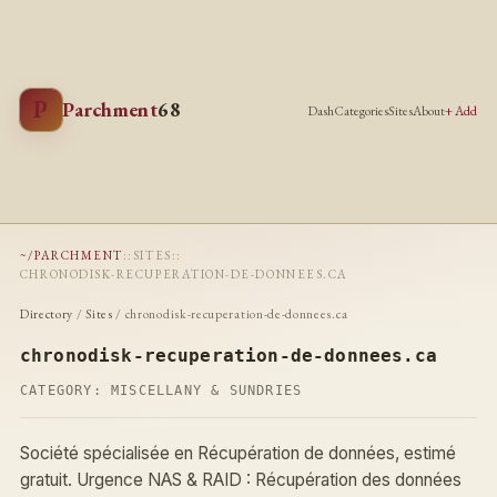
P
Parchment
68
Dash
Categories
Sites
About
+ Add
~/PARCHMENT
::
SITES
::
CHRONODISK-RECUPERATION-DE-DONNEES.CA
Directory
/
Sites
/ chronodisk-recuperation-de-donnees.ca
chronodisk-recuperation-de-donnees.ca
CATEGORY:
MISCELLANY & SUNDRIES
Société spécialisée en Récupération de données, estimé
gratuit. Urgence NAS & RAID : Récupération des données