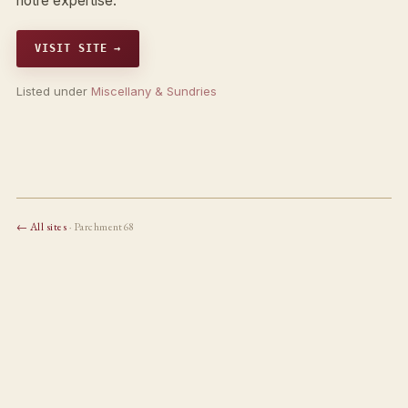
notre expertise.
VISIT SITE →
Listed under
Miscellany & Sundries
← All sites
· Parchment68