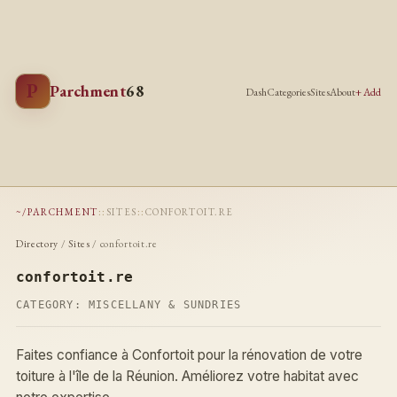
P
Parchment
68
Dash
Categories
Sites
About
+ Add
~/PARCHMENT
::
SITES
::
CONFORTOIT.RE
Directory
/
Sites
/ confortoit.re
confortoit.re
CATEGORY:
MISCELLANY & SUNDRIES
Faites confiance à Confortoit pour la rénovation de votre
toiture à l'île de la Réunion. Améliorez votre habitat avec