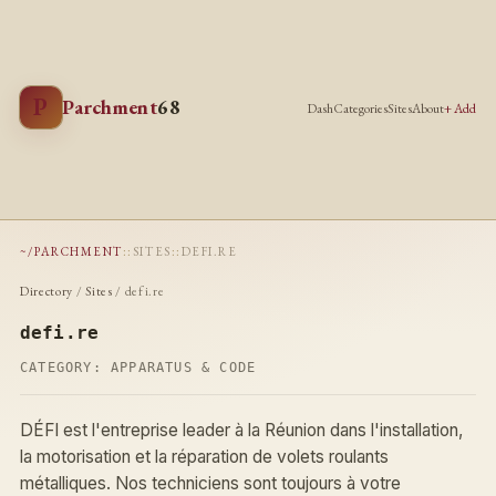
P
Parchment
68
Dash
Categories
Sites
About
+ Add
~/PARCHMENT
::
SITES
::
DEFI.RE
Directory
/
Sites
/ defi.re
defi.re
CATEGORY:
APPARATUS & CODE
DÉFI est l'entreprise leader à la Réunion dans l'installation,
la motorisation et la réparation de volets roulants
métalliques. Nos techniciens sont toujours à votre