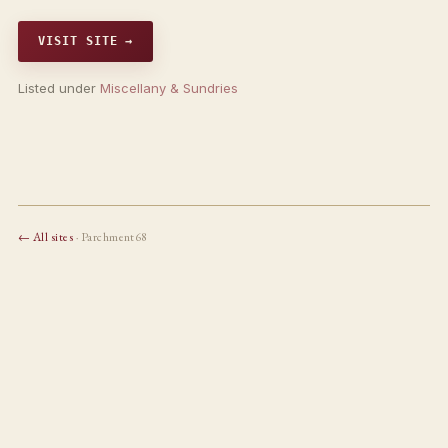
VISIT SITE →
Listed under
Miscellany & Sundries
← All sites
· Parchment68