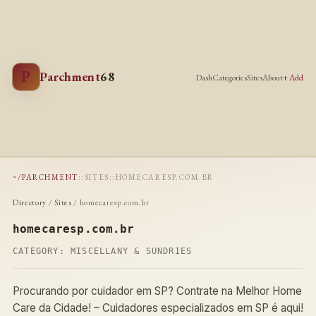
P
Parchment
68
Dash
Categories
Sites
About
+ Add
~/PARCHMENT
::
SITES
::
HOMECARESP.COM.BR
Directory
/
Sites
/ homecaresp.com.br
homecaresp.com.br
CATEGORY:
MISCELLANY & SUNDRIES
Procurando por cuidador em SP? Contrate na Melhor Home
Care da Cidade! – Cuidadores especializados em SP é aqui!