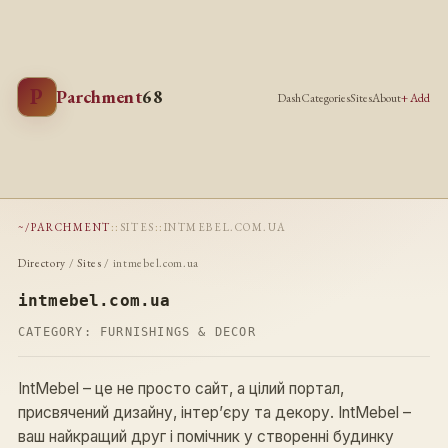
P
Parchment
68
Dash
Categories
Sites
About
+ Add
~/PARCHMENT
::
SITES
::
INTMEBEL.COM.UA
Directory
/
Sites
/ intmebel.com.ua
intmebel.com.ua
CATEGORY:
FURNISHINGS & DECOR
IntMebel – це не просто сайт, а цілий портал,
присвячений дизайну, інтер’єру та декору. IntMebel –
ваш найкращий друг і помічник у створенні будинку