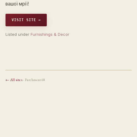
вашої мрії!
VISIT SITE →
Listed under
Furnishings & Decor
← All sites
· Parchment68