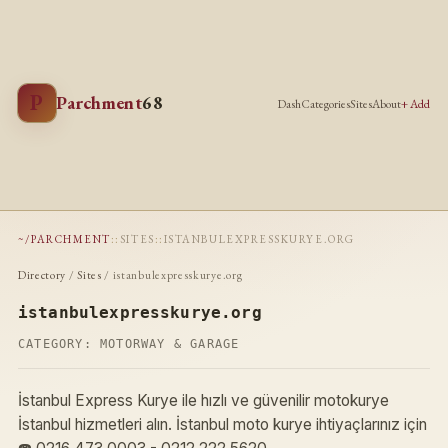
P
Parchment
68
Dash
Categories
Sites
About
+ Add
~/PARCHMENT
::
SITES
::
ISTANBULEXPRESSKURYE.ORG
Directory
/
Sites
/ istanbulexpresskurye.org
istanbulexpresskurye.org
CATEGORY:
MOTORWAY & GARAGE
İstanbul Express Kurye ile hızlı ve güvenilir motokurye
İstanbul hizmetleri alın. İstanbul moto kurye ihtiyaçlarınız için