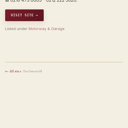
☎️ 0216 473 0003 - 0212 222 5620.
VISIT SITE →
Listed under
Motorway & Garage
← All sites
· Parchment68