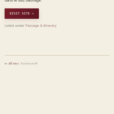
dans le sud Sauvage.
VISIT SITE →
Listed under
Passage & Itinerary
← All sites
· Parchment68