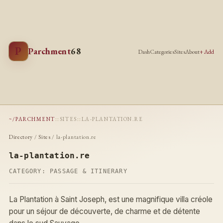
P
Parchment
68
Dash
Categories
Sites
About
+ Add
~/PARCHMENT
::
SITES
::
LA-PLANTATION.RE
Directory
/
Sites
/ la-plantation.re
la-plantation.re
CATEGORY:
PASSAGE & ITINERARY
La Plantation à Saint Joseph, est une magnifique villa créole
pour un séjour de découverte, de charme et de détente