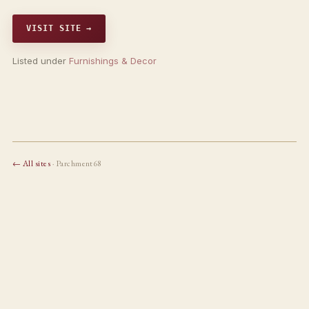
VISIT SITE →
Listed under
Furnishings & Decor
← All sites
· Parchment68