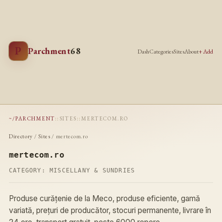
P
Parchment
68
Dash
Categories
Sites
About
+ Add
~/PARCHMENT
::
SITES
::
MERTECOM.RO
Directory
/
Sites
/ mertecom.ro
mertecom.ro
CATEGORY:
MISCELLANY & SUNDRIES
Produse curățenie de la Meco, produse eficiente, gamă
variată, prețuri de producător, stocuri permanente, livrare în