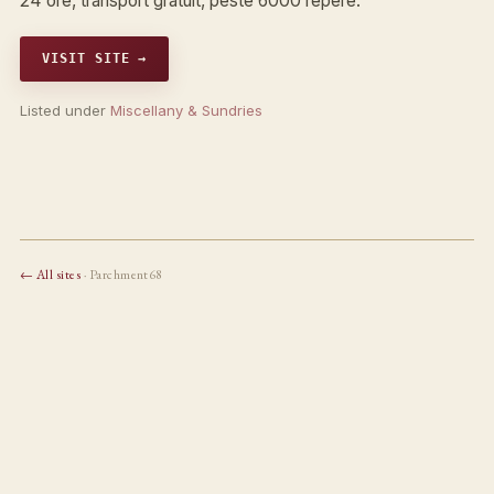
24 ore, transport gratuit, peste 6000 repere.
VISIT SITE →
Listed under
Miscellany & Sundries
← All sites
· Parchment68