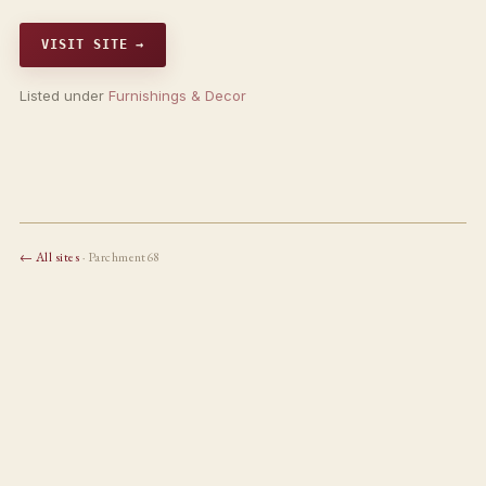
VISIT SITE →
Listed under
Furnishings & Decor
← All sites
· Parchment68