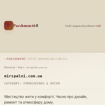
P
Parchment
68
Dash
Categories
Sites
About
+ Add
~/PARCHMENT
::
SITES
::
MIRSPALNI.COM.UA
Directory
/
Sites
/ mirspalni.com.ua
mirspalni.com.ua
CATEGORY:
FURNISHINGS & DECOR
Мистецтво жити у комфорті. Чесно про дизайн,
ремонт та атмосферу дому.