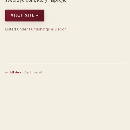
stworzyć dom, który inspiruje.
VISIT SITE →
Listed under
Furnishings & Decor
← All sites
· Parchment68