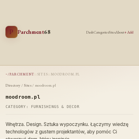
P
Parchment
68
Dash
Categories
Sites
About
+ Add
~/PARCHMENT
::
SITES
::
MOODROOM.PL
Directory
/
Sites
/ moodroom.pl
moodroom.pl
CATEGORY:
FURNISHINGS & DECOR
Wnętrza. Design. Sztuka wypoczynku. Łączymy wiedzę
technologów z gustem projektantów, aby pomóc Ci