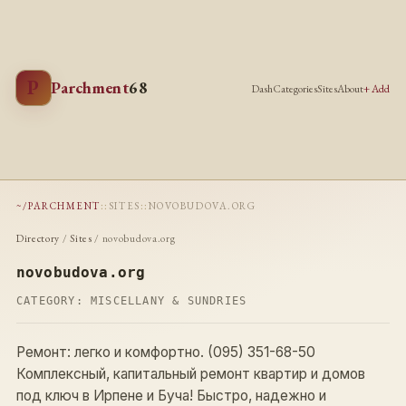
P
Parchment
68
Dash
Categories
Sites
About
+ Add
~/PARCHMENT
::
SITES
::
NOVOBUDOVA.ORG
Directory
/
Sites
/ novobudova.org
novobudova.org
CATEGORY:
MISCELLANY & SUNDRIES
Ремонт: легко и комфортно. (095) 351-68-50
Комплексный, капитальный ремонт квартир и домов
под ключ в Ирпене и Буча! Быстро, надежно и