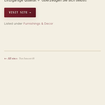
Einzigartige Qualität ✓ Überzeugen Sie sich selbst!
VISIT SITE →
Listed under
Furnishings & Decor
← All sites
· Parchment68