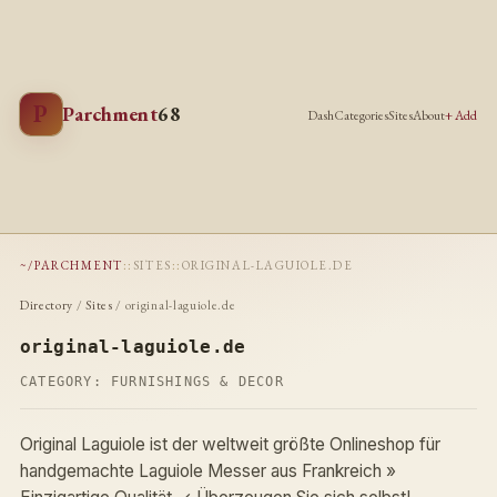
P
Parchment
68
Dash
Categories
Sites
About
+ Add
~/PARCHMENT
::
SITES
::
ORIGINAL-LAGUIOLE.DE
Directory
/
Sites
/ original-laguiole.de
original-laguiole.de
CATEGORY:
FURNISHINGS & DECOR
Original Laguiole ist der weltweit größte Onlineshop für
handgemachte Laguiole Messer aus Frankreich »