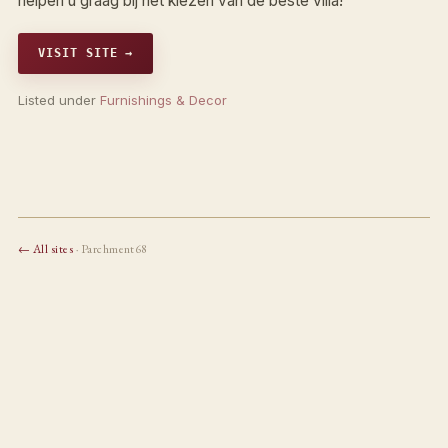
helpen u graag bij het kiezen van de beste villa!
VISIT SITE →
Listed under
Furnishings & Decor
← All sites
· Parchment68