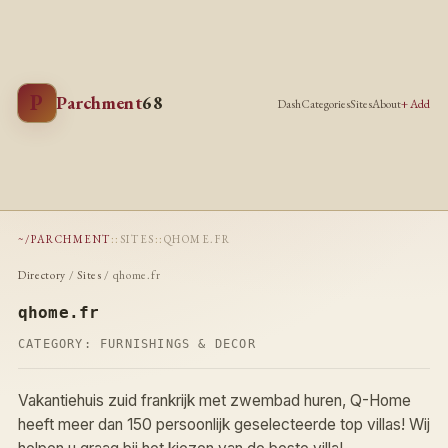
P
Parchment
68
Dash
Categories
Sites
About
+ Add
~/PARCHMENT
::
SITES
::
QHOME.FR
Directory
/
Sites
/ qhome.fr
qhome.fr
CATEGORY:
FURNISHINGS & DECOR
Vakantiehuis zuid frankrijk met zwembad huren, Q-Home
heeft meer dan 150 persoonlijk geselecteerde top villas! Wij