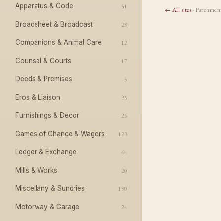
Apparatus & Code
51
← All sites
· Parchmen
Broadsheet & Broadcast
29
Companions & Animal Care
12
Counsel & Courts
17
Deeds & Premises
5
Eros & Liaison
35
Furnishings & Decor
26
Games of Chance & Wagers
123
Ledger & Exchange
44
Mills & Works
20
Miscellany & Sundries
190
Motorway & Garage
24