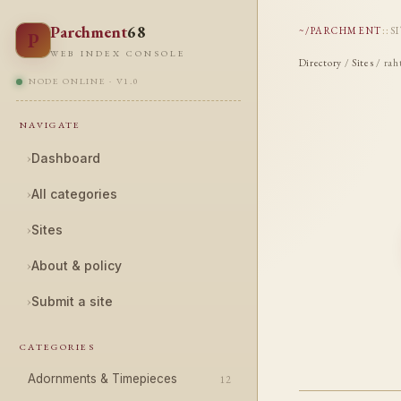
Parchment
68
~/PARCHMENT
::
S
P
WEB INDEX CONSOLE
Directory
/
Sites
/ rah
NODE ONLINE · V1.0
NAVIGATE
›
Dashboard
›
All categories
›
Sites
›
About & policy
›
Submit a site
CATEGORIES
Adornments & Timepieces
12