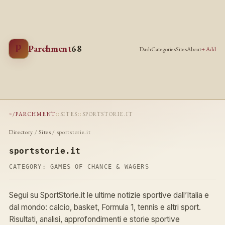
P
Parchment
68
Dash
Categories
Sites
About
+ Add
~/PARCHMENT
::
SITES
::
SPORTSTORIE.IT
Directory
/
Sites
/ sportstorie.it
sportstorie.it
CATEGORY:
GAMES OF CHANCE & WAGERS
Segui su SportStorie.it le ultime notizie sportive dall’Italia e
dal mondo: calcio, basket, Formula 1, tennis e altri sport.
Risultati, analisi, approfondimenti e storie sportive