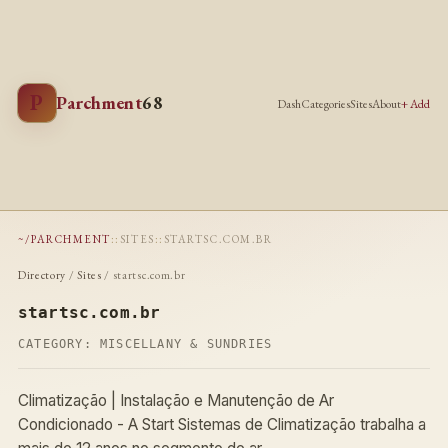
P
Parchment
68
Dash
Categories
Sites
About
+ Add
~/PARCHMENT
::
SITES
::
STARTSC.COM.BR
Directory
/
Sites
/ startsc.com.br
startsc.com.br
CATEGORY:
MISCELLANY & SUNDRIES
Climatização | Instalação e Manutenção de Ar
Condicionado - A Start Sistemas de Climatização trabalha a