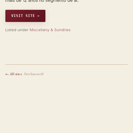
mais de 12 anos no segmento de ar.
VISIT SITE →
Listed under
Miscellany & Sundries
← All sites
· Parchment68