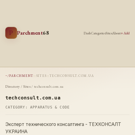
P
Parchment
68
Dash
Categories
Sites
About
+ Add
~/PARCHMENT
::
SITES
::
TECHCONSULT.COM.UA
Directory
/
Sites
/ techconsult.com.ua
techconsult.com.ua
CATEGORY:
APPARATUS & CODE
Эксперт технического консалтинга - ТЕХКОНСАЛТ
УКРАИНА