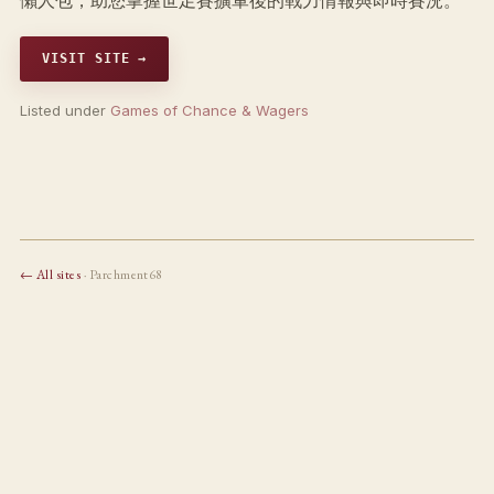
懶人包，助您掌握世足賽擴軍後的戰力情報與即時賽況。
VISIT SITE →
Listed under
Games of Chance & Wagers
← All sites
· Parchment68