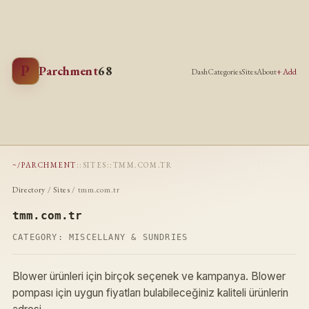
P
Parchment
68
Dash
Categories
Sites
About
+ Add
~/PARCHMENT
::
SITES
::
TMM.COM.TR
Directory
/
Sites
/ tmm.com.tr
tmm.com.tr
CATEGORY:
MISCELLANY & SUNDRIES
Blower ürünleri için birçok seçenek ve kampanya. Blower
pompası için uygun fiyatları bulabileceğiniz kaliteli ürünlerin