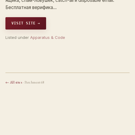
ящика, спам-ловушек, catch-all и disposable email.
Бесплатная верифика…
VISIT SITE →
Listed under
Apparatus & Code
← All sites
· Parchment68