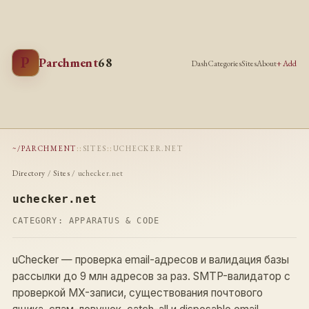
P
Parchment
68
Dash
Categories
Sites
About
+ Add
~/PARCHMENT
::
SITES
::
UCHECKER.NET
Directory
/
Sites
/ uchecker.net
uchecker.net
CATEGORY:
APPARATUS & CODE
uChecker — проверка email-адресов и валидация базы
рассылки до 9 млн адресов за раз. SMTP-валидатор с
проверкой MX-записи, существования почтового