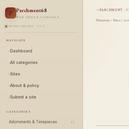
Parchment
68
~/PARCHMENT
::
S
P
WEB INDEX CONSOLE
Directory
/
Sites
/ vio
NODE ONLINE · V1.0
NAVIGATE
›
Dashboard
›
All categories
›
Sites
›
About & policy
›
Submit a site
CATEGORIES
Adornments & Timepieces
12