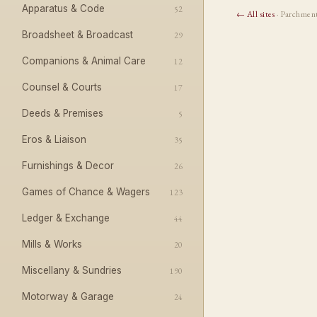
Apparatus & Code
52
← All sites
· Parchmen
Broadsheet & Broadcast
29
Companions & Animal Care
12
Counsel & Courts
17
Deeds & Premises
5
Eros & Liaison
35
Furnishings & Decor
26
Games of Chance & Wagers
123
Ledger & Exchange
44
Mills & Works
20
Miscellany & Sundries
190
Motorway & Garage
24