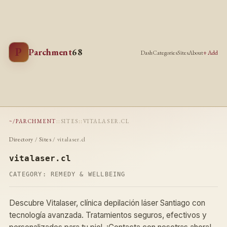
P
Parchment
68
Dash
Categories
Sites
About
+ Add
~/PARCHMENT
::
SITES
::
VITALASER.CL
Directory
/
Sites
/ vitalaser.cl
vitalaser.cl
CATEGORY:
REMEDY & WELLBEING
Descubre Vitalaser, clínica depilación láser Santiago con
tecnología avanzada. Tratamientos seguros, efectivos y