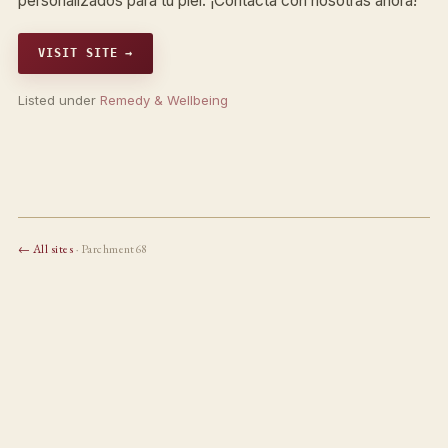
personalizados para tu piel. ¡Contacta con nosotras ahora!
VISIT SITE →
Listed under
Remedy & Wellbeing
← All sites
· Parchment68